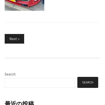
Posts
Next »
pagination
Search
SEARCH
最近の投稿