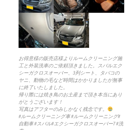
お得意様の販売店様よりルームクリーニング施
工と外装洗車のご依頼頂きました。スバルエク
シーガクロスオーバー、3列シート、タバコの
ヤニ、動物の毛など時間はかかりましたが無事
に終了いたしました。
帰り際には焼き鳥のお土産まで頂き本当にあり
がとうございます！
写真はアフターのみしかなく残念です。
#ルームクリーニング車 #ルームクリーニング#
自動車 #スバル#エクシーガクロスオーバー7 #洗