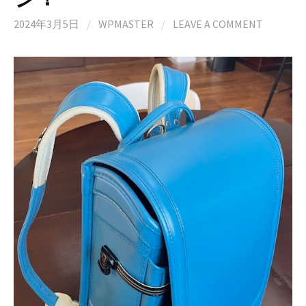
2024年3月5日
/
WPMASTER
/
LEAVE A COMMENT