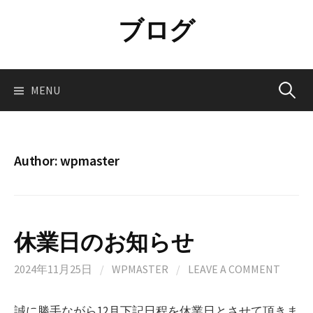
Skip
ブログ
to
content
Search
MENU
for:
Author:
wpmaster
休業日のお知らせ
2024年11月25日
/
WPMASTER
/
LEAVE A COMMENT
誠に勝手ながら12月下記日程を休業日とさせて頂きま