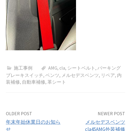
施工事例
AMG
,
cla
,
シートベルト
,
パーキング
ブレーキスイッチ
,
ベンツ
,
メルセデスベンツ
,
リペア
,
内
装補修
,
自動車補修
,
革シート
Post
OLDER POST
NEWER POST
年末年始休業日のお知ら
メルセデスベンツ
navigation
せ
cla45AMG外装補修