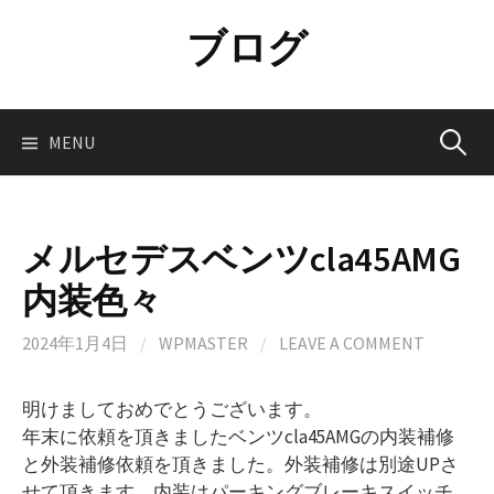
Skip
ブログ
to
content
Search
MENU
for:
メルセデスベンツcla45AMG
内装色々
2024年1月4日
/
WPMASTER
/
LEAVE A COMMENT
明けましておめでとうございます。
年末に依頼を頂きましたベンツcla45AMGの内装補修
と外装補修依頼を頂きました。外装補修は別途UPさ
せて頂きます。内装はパーキングブレーキスイッチ、